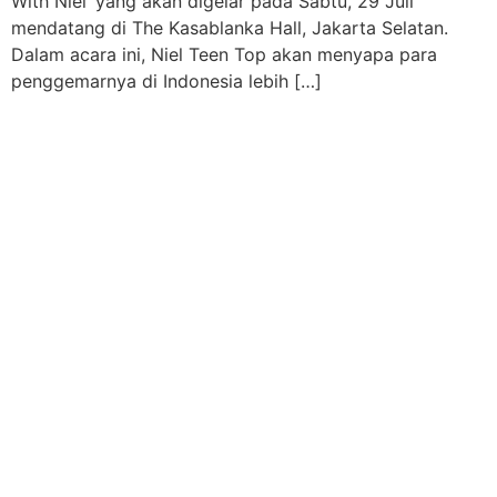
With Niel’ yang akan digelar pada Sabtu, 29 Juli
mendatang di The Kasablanka Hall, Jakarta Selatan.
Dalam acara ini, Niel Teen Top akan menyapa para
penggemarnya di Indonesia lebih […]
THE KASABLANKA
ABOUT US
ROOMS
FACILITIES