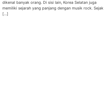
dikenal banyak orang. Di sisi lain, Korea Selatan juga
memiliki sejarah yang panjang dengan musik rock. Sejak
[…]
THE KASABLANKA
ABOUT US
ROOMS
FACILITIES