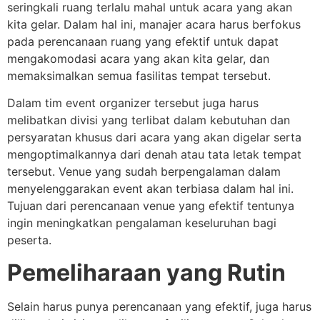
seringkali ruang terlalu mahal untuk acara yang akan
kita gelar. Dalam hal ini, manajer acara harus berfokus
pada perencanaan ruang yang efektif untuk dapat
mengakomodasi acara yang akan kita gelar, dan
memaksimalkan semua fasilitas tempat tersebut.
Dalam tim event organizer tersebut juga harus
melibatkan divisi yang terlibat dalam kebutuhan dan
persyaratan khusus dari acara yang akan digelar serta
mengoptimalkannya dari denah atau tata letak tempat
tersebut. Venue yang sudah berpengalaman dalam
menyelenggarakan event akan terbiasa dalam hal ini.
Tujuan dari perencanaan venue yang efektif tentunya
ingin meningkatkan pengalaman keseluruhan bagi
peserta.
Pemeliharaan yang Rutin
Selain harus punya perencanaan yang efektif, juga harus