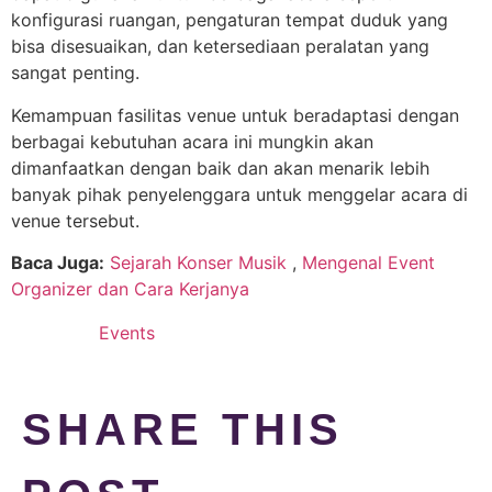
konfigurasi ruangan, pengaturan tempat duduk yang
bisa disesuaikan, dan ketersediaan peralatan yang
sangat penting.
Kemampuan fasilitas venue untuk beradaptasi dengan
berbagai kebutuhan acara ini mungkin akan
dimanfaatkan dengan baik dan akan menarik lebih
banyak pihak penyelenggara untuk menggelar acara di
venue tersebut.
Baca Juga:
Sejarah Konser Musik
,
Mengenal Event
Organizer dan Cara Kerjanya
Events
SHARE THIS