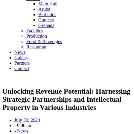
Main Hall
Aruba
Barbados
Curacao
Grenada
Facilities
Production
Food & Baverages
Restaurant
News
Gallery
Partners
Contact
Unlocking Revenue Potential: Harnessing
Strategic Partnerships and Intellectual
Property in Various Industries
July 30, 2024
-
9:00 am
-
News