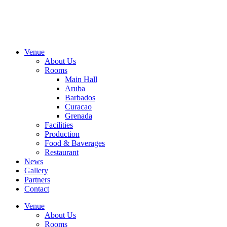
Skip
to
content
Venue
About Us
Rooms
Main Hall
Aruba
Barbados
Curacao
Grenada
Facilities
Production
Food & Baverages
Restaurant
News
Gallery
Partners
Contact
Venue
About Us
Rooms