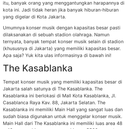
itu, banyak orang yang menggantungkan harapannya di
kota ini. Jadi tidak heran jika banyak hiburan-hiburan
yang digelar di Kota Jakarta.
Umumnya konser musik dengan kapasitas besar pasti
dilaksanakan di sebuah stadion olahraga. Namun
ternyata, banyak tempat konser musik selain di stadion
(khususnya di Jakarta) yang memiliki kapasitas besar.
Apa saja? Yuk kita ulas informasinya di bawah ini!
The Kasablanka
Tempat konser musik yang memiliki kapasitas besar di
Jakarta salah satunya di The Kasablanka. The
Kasablanka ini berlokasi di Mall Kota Kasablanka, Jl.
Casablanca Raya Kav. 88, Jakarta Selatan. The
Kasablanka ini memiliki Main Hall yang sangat luas dan
sudah biasa digunakan untuk menggelar konser musik.
Main Hall dari The Kasablanka ini memiliki luas area 48