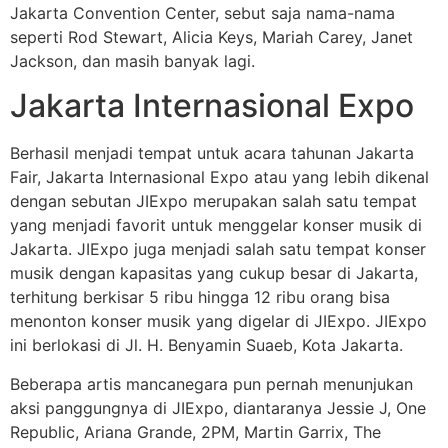
Jakarta Convention Center, sebut saja nama-nama
seperti Rod Stewart, Alicia Keys, Mariah Carey, Janet
Jackson, dan masih banyak lagi.
Jakarta Internasional Expo
Berhasil menjadi tempat untuk acara tahunan Jakarta
Fair, Jakarta Internasional Expo atau yang lebih dikenal
dengan sebutan JIExpo merupakan salah satu tempat
yang menjadi favorit untuk menggelar konser musik di
Jakarta. JIExpo juga menjadi salah satu tempat konser
musik dengan kapasitas yang cukup besar di Jakarta,
terhitung berkisar 5 ribu hingga 12 ribu orang bisa
menonton konser musik yang digelar di JIExpo. JIExpo
ini berlokasi di Jl. H. Benyamin Suaeb, Kota Jakarta.
Beberapa artis mancanegara pun pernah menunjukan
aksi panggungnya di JIExpo, diantaranya Jessie J, One
Republic, Ariana Grande, 2PM, Martin Garrix, The