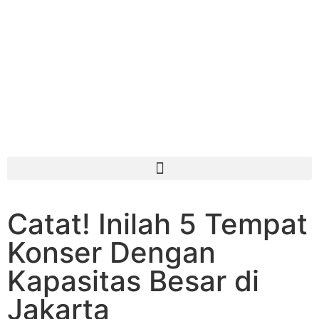
Catat! Inilah 5 Tempat
Konser Dengan
Kapasitas Besar di
Jakarta