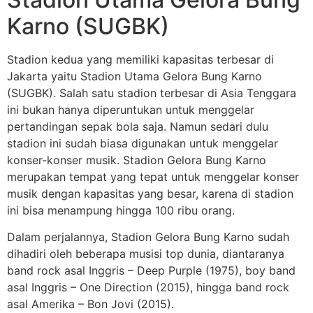
Karno (SUGBK)
Stadion kedua yang memiliki kapasitas terbesar di
Jakarta yaitu Stadion Utama Gelora Bung Karno
(SUGBK). Salah satu stadion terbesar di Asia Tenggara
ini bukan hanya diperuntukan untuk menggelar
pertandingan sepak bola saja. Namun sedari dulu
stadion ini sudah biasa digunakan untuk menggelar
konser-konser musik. Stadion Gelora Bung Karno
merupakan tempat yang tepat untuk menggelar konser
musik dengan kapasitas yang besar, karena di stadion
ini bisa menampung hingga 100 ribu orang.
Dalam perjalannya, Stadion Gelora Bung Karno sudah
dihadiri oleh beberapa musisi top dunia, diantaranya
band rock asal Inggris – Deep Purple (1975), boy band
asal Inggris – One Direction (2015), hingga band rock
asal Amerika – Bon Jovi (2015).