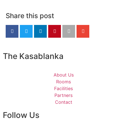
Share this post
The Kasablanka
About Us
Rooms
Facilities
Partners
Contact
Follow Us